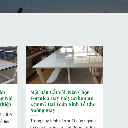
òn”
Mặt Bàn Cắt Vải: Nên Chọn
g Nội
Formica Hay Polycarbonate
ghiệp
1.5mm? Bài Toán Kinh Tế Cho
Xưởng May
c, thời
Trong quy trình sản xuất của ngành
ễ tiến
may mặc, khu vực cắt đóng vai trò