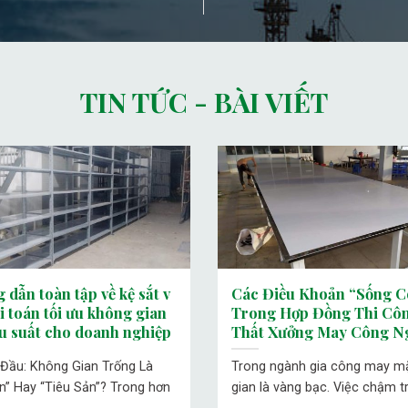
TIN TỨC - BÀI VIẾT
 dẫn toàn tập về kệ sắt v
Các Điều Khoản “Sống C
ài toán tối ưu không gian
Trong Hợp Đồng Thi Côn
ệu suất cho doanh nghiệp
Thất Xưởng May Công N
 Đầu: Không Gian Trống Là
Trong ngành gia công may mặ
ản” Hay “Tiêu Sản”? Trong hơn
gian là vàng bạc. Việc chậm tr