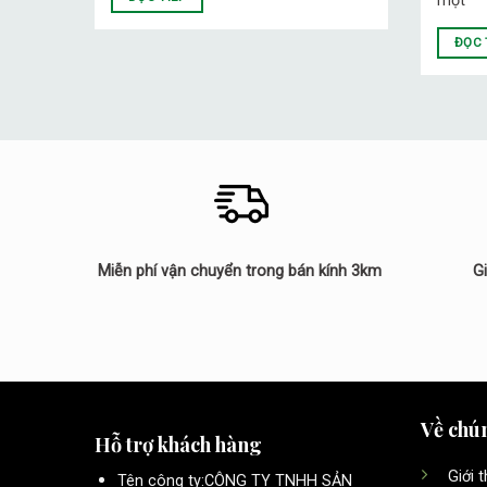
một
ĐỌC 
Miễn phí vận chuyển trong bán kính 3km
G
Về chún
Hỗ trợ khách hàng
Giới 
Tên công ty:CÔNG TY TNHH SẢN