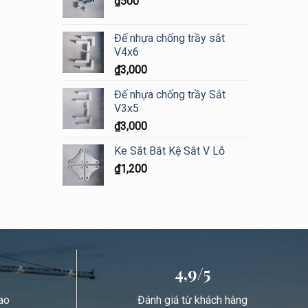
₫
500
Đế nhựa chống trầy sắt
V4x6
₫
3,000
Đế nhựa chống trầy Sắt
V3x5
₫
3,000
Ke Sắt Bắt Kệ Sắt V Lỗ
₫
1,200
4,9/5
ao
Đánh giá từ khách hàng