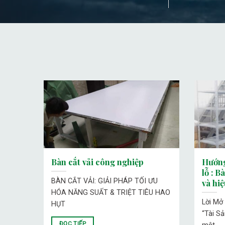
 2024
Bàn cắt vải công nghiệp
Hướng
lỗ : B
i kệ
BÀN CẮT VẢI: GIẢI PHÁP TỐI ƯU
và hi
HÓA NĂNG SUẤT & TRIỆT TIÊU HAO
Lời Mở
HỤT
“Tài S
ĐỌC TIẾP