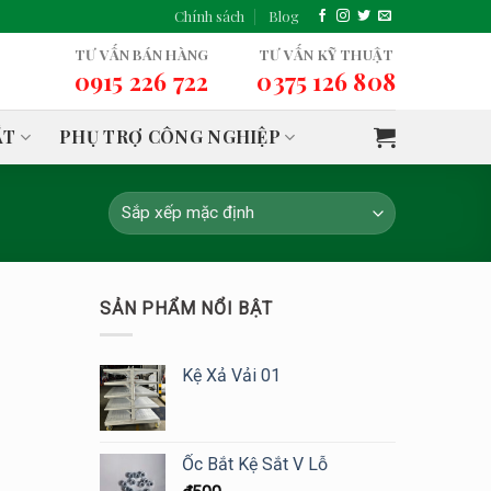
Chính sách
Blog
TƯ VẤN BÁN HÀNG
TƯ VẤN KỸ THUẬT
0915 226 722
0375 126 808
ẮT
PHỤ TRỢ CÔNG NGHIỆP
SẢN PHẨM NỔI BẬT
Kệ Xả Vải 01
Ốc Bắt Kệ Sắt V Lỗ