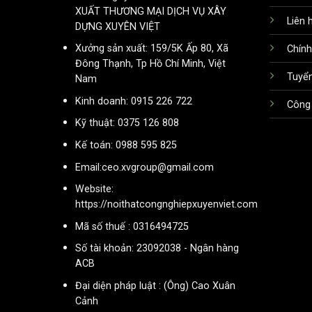
XUẤT THƯƠNG MẠI DỊCH VỤ XÂY
Liên 
DỰNG XUYÊN VIỆT
Xưởng sản xuất: 159/5K Ấp 80, Xã
Chính
Đông Thạnh, Tp Hồ Chí Minh, Việt
Tuyể
Nam
Kinh doanh: 0915 226 722
Công 
Kỹ thuật: 0375 126 808
Kế toán: 0988 595 825
Email:ceo.xvgroup@gmail.com
Website:
https://noithatcongnghiepxuyenviet.com
Mã số thuế : 0316494725
Số tài khoản: 23092038 - Ngân hàng
ACB
Đại diện pháp luật : (Ông) Cao Xuân
Cảnh