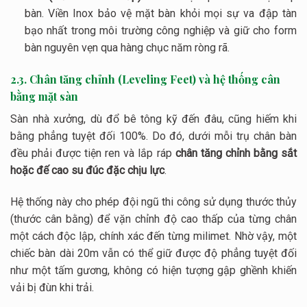
bàn. Viền Inox bảo vệ mặt bàn khỏi mọi sự va đập tàn
bạo nhất trong môi trường công nghiệp và giữ cho form
bàn nguyên vẹn qua hàng chục năm ròng rã.
2.3. Chân tăng chỉnh (Leveling Feet) và hệ thống cân
bằng mặt sàn
Sàn nhà xưởng, dù đổ bê tông kỹ đến đâu, cũng hiếm khi
bằng phẳng tuyệt đối
100%
. Do đó, dưới mỗi trụ chân bàn
đều phải được tiện ren và lắp ráp
chân tăng chỉnh bằng sắt
hoặc đế cao su đúc đặc chịu lực
.
Hệ thống này cho phép đội ngũ thi công sử dụng thước thủy
(thước cân bằng) để vặn chỉnh độ cao thấp của từng chân
một cách độc lập, chính xác đến từng milimet. Nhờ vậy, một
chiếc bàn dài
20m
vẫn có thể giữ được độ phẳng tuyệt đối
như một tấm gương, không có hiện tượng gập ghềnh khiến
vải bị đùn khi trải.