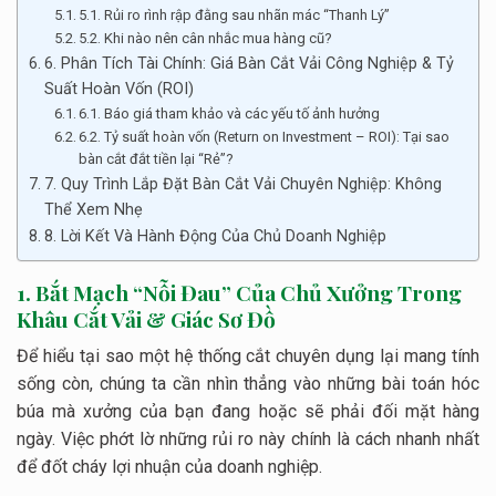
5.1. Rủi ro rình rập đằng sau nhãn mác “Thanh Lý”
5.2. Khi nào nên cân nhắc mua hàng cũ?
6. Phân Tích Tài Chính: Giá Bàn Cắt Vải Công Nghiệp & Tỷ
Suất Hoàn Vốn (ROI)
6.1. Báo giá tham khảo và các yếu tố ảnh hưởng
6.2. Tỷ suất hoàn vốn (Return on Investment – ROI): Tại sao
bàn cắt đắt tiền lại “Rẻ”?
7. Quy Trình Lắp Đặt Bàn Cắt Vải Chuyên Nghiệp: Không
Thể Xem Nhẹ
8. Lời Kết Và Hành Động Của Chủ Doanh Nghiệp
1. Bắt Mạch “Nỗi Đau” Của Chủ Xưởng Trong
Khâu Cắt Vải & Giác Sơ Đồ
Để hiểu tại sao một hệ thống cắt chuyên dụng lại mang tính
sống còn, chúng ta cần nhìn thẳng vào những bài toán hóc
búa mà xưởng của bạn đang hoặc sẽ phải đối mặt hàng
ngày. Việc phớt lờ những rủi ro này chính là cách nhanh nhất
để đốt cháy lợi nhuận của doanh nghiệp.