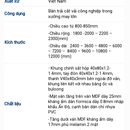
Xuất xứ
Việt Nam
Bàn trải cắt vải công nghiệp trong
Công dụng
xưởng may lớn
-Chiều cao từ 800-850mm
-Chiều rộng : 1800 -2000 – 2200 –
2300(mm)
Kích thước
-Chiều dài : 2400 – 3600 – 4800 – 6000
– 7200 – 8400 – 9600 – 10800 –
12000 (mm)
–
Khung chính sắt hộp 40x80x1.2-
1.4mm, tay đòn 40x40x1.2-1.4mm,
thanh V40x40x3mm bên ngoài đỡ ván,
khung liên kết với nhau bằng ốc và
buloong
-Mặt ván tầng trên ván MDF dày 25mm
kháng ẩm dán formica dày 0.8mm nhập
Chất liệu
khẩu Ấn Độ, cạnh bàn dán chỉ nhựa
PVC
-Tầng dưới ván MDF kháng ẩm dày
17mm phủ melamin 2 mặt