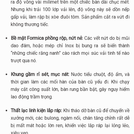
ra độ võng vài milimet trên một chiếc bàn dài chục mét.
Nhưng khi trải 100 lớp vải lên, độ võng này sẽ dồn nếp
gấp vải, làm rập bị xòe đuôi tôm. Sản phẩm cắt ra vứt đi
không thương tiếc.
Bề mặt Formica phồng rộp, nứt nẻ:
Các vết nứt do bị mũi
dao đâm, hoặc mép chỉ Inox bị bung ra sẽ biến thành
“những chiếc răng nanh” cào rách mọi súc vải tinh tế nào
trượt qua nó.
Khung gầm rỉ sét, mục nát:
Nước tiểu chuột, độ ẩm, và
thời gian làm các mối hàn của bàn cũ yếu đi. Khi chạy
máy cắt công suất lớn, bàn rung bần bật, gây nguy hiểm
lao động trầm trọng.
Thất lạc linh kiện lắp ráp:
Khi tháo dỡ bàn cũ để chuyển về
xưởng mới, các bulong, ngàm nối, chân tăng chỉnh rất dễ
bị mất mát hoặc lờn ren, khiến việc lắp ráp lại lỏng lẻo,
xiêu vẹo.