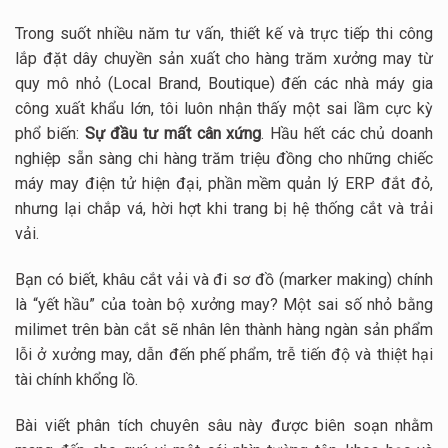
Trong suốt nhiều năm tư vấn, thiết kế và trực tiếp thi công
lắp đặt dây chuyền sản xuất cho hàng trăm xưởng may từ
quy mô nhỏ (Local Brand, Boutique) đến các nhà máy gia
công xuất khẩu lớn, tôi luôn nhận thấy một sai lầm cực kỳ
phổ biến:
Sự đầu tư mất cân xứng
. Hầu hết các chủ doanh
nghiệp sẵn sàng chi hàng trăm triệu đồng cho những chiếc
máy may điện tử hiện đại, phần mềm quản lý ERP đắt đỏ,
nhưng lại chắp vá, hời hợt khi trang bị hệ thống cắt và trải
vải.
Bạn có biết, khâu cắt vải và đi sơ đồ (marker making) chính
là “yết hầu” của toàn bộ xưởng may? Một sai số nhỏ bằng
milimet trên bàn cắt sẽ nhân lên thành hàng ngàn sản phẩm
lỗi ở xưởng may, dẫn đến phế phẩm, trễ tiến độ và thiệt hại
tài chính khổng lồ.
Bài viết phân tích chuyên sâu này được biên soạn nhằm