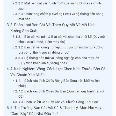
2.2. Mặt bàn cắt vải: “Linh hồn” của sự mượt mà và chính
xác
2.3. Chân tăng chỉnh (Leveling Feet) và hệ thống cân bằng
mặt sàn
3. Phân Loại Bàn Cắt Vải Theo Quy Mô Và Mô Hình
Xưởng Sản Xuất
3.1. Bàn cắt vải mini & Bàn cắt vải cho nhà thiết kế (Quy mô
nhỏ, Local Brand, Tiệm may đo)
3.2. Bàn cắt vải công nghiệp cho xưởng tầm trung (Xưởng
gia công, thời trang sỉ, đồng phục)
3.3. Hệ thống bàn trải vải công nghiệp cho nhà máy lớn
(Quy trình khép kín, tự động hóa)
4. Kinh Nghiệm Vàng: Cách Lựa Chọn Kích Thước Bàn Cắt
Vải Chuẩn Xác Nhất
4.1. Cách xác định Chiều Rộng Bàn (Dựa trên khổ vải lớn
nhất)
4.2. Cách xác định Chiều Dài Bàn (Dựa trên quy trình trải sơ
đồ)
4.3. Chọn Chiều Cao Bàn Cắt Vải Chuẩn Công Thái Học
5. Thị Trường Bàn Cắt Vải Cũ & Thanh Lý: Món Hời Hay
“Cạm Bẫy” Của Nhà Đầu Tư?