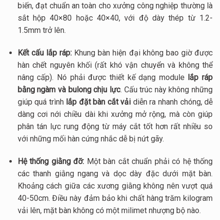
biến, đạt chuẩn an toàn cho xưởng công nghiệp thường là
sắt hộp
40×80
hoặc
40×40
, với độ dày thép từ 1.2-
1.5mm trở lên.
Kết cấu lắp ráp:
Khung bàn hiện đại không bao giờ được
hàn chết nguyên khối (rất khó vận chuyển và không thể
nâng cấp). Nó phải được thiết kế dạng module
lắp ráp
bằng ngàm và bulong chịu lực
. Cấu trúc này không những
giúp quá trình
lắp đặt bàn cắt vải
diễn ra nhanh chóng, dễ
dàng cơi nới chiều dài khi xưởng mở rộng, mà còn giúp
phân tán lực rung động từ máy cắt tốt hơn rất nhiều so
với những mối hàn cứng nhắc dễ bị nứt gãy.
Hệ thống giằng đỡ:
Một bàn cắt chuẩn phải có hệ thống
các thanh giằng ngang và dọc dày đặc dưới mặt bàn.
Khoảng cách giữa các xương giằng không nên vượt quá
40-50cm. Điều này đảm bảo khi chất hàng trăm kilogram
vải lên, mặt bàn không có một milimet nhượng bộ nào.