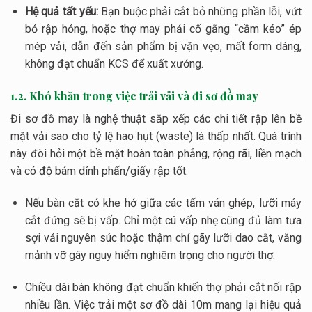
Hệ quả tất yếu:
Bạn buộc phải cắt bỏ những phần lỗi, vứt
bỏ rập hỏng, hoặc thợ may phải cố gắng “cầm kéo” ép
mép vải, dẫn đến sản phẩm bị vặn vẹo, mất form dáng,
không đạt chuẩn KCS để xuất xưởng.
1.2. Khó khăn trong việc trải vải và đi sơ đồ may
Đi sơ đồ may là nghệ thuật sắp xếp các chi tiết rập lên bề
mặt vải sao cho tỷ lệ hao hụt (waste) là thấp nhất. Quá trình
này đòi hỏi một bề mặt hoàn toàn phẳng, rộng rãi, liền mạch
và có độ bám dính phấn/giấy rập tốt.
Nếu bàn cắt có khe hở giữa các tấm ván ghép, lưỡi máy
cắt đứng sẽ bị vấp. Chỉ một cú vấp nhẹ cũng đủ làm tưa
sợi vải nguyên súc hoặc thậm chí gãy lưỡi dao cắt, văng
mảnh vỡ gây nguy hiểm nghiêm trọng cho người thợ.
Chiều dài bàn không đạt chuẩn khiến thợ phải cắt nối rập
nhiều lần. Việc trải một sơ đồ dài
10m
mang lại hiệu quả