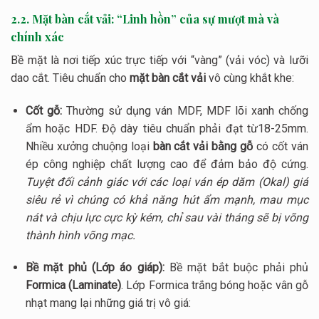
2.2. Mặt bàn cắt vải: “Linh hồn” của sự mượt mà và
chính xác
Bề mặt là nơi tiếp xúc trực tiếp với “vàng” (vải vóc) và lưỡi
dao cắt. Tiêu chuẩn cho
mặt bàn cắt vải
vô cùng khắt khe:
Cốt gỗ:
Thường sử dụng ván MDF, MDF lõi xanh chống
ẩm hoặc HDF. Độ dày tiêu chuẩn phải đạt từ18-25mm.
Nhiều xưởng chuộng loại
bàn cắt vải bằng gỗ
có cốt ván
ép công nghiệp chất lượng cao để đảm bảo độ cứng.
Tuyệt đối cảnh giác với các loại ván ép dăm (Okal) giá
siêu rẻ vì chúng có khả năng hút ẩm mạnh, mau mục
nát và chịu lực cực kỳ kém, chỉ sau vài tháng sẽ bị võng
thành hình võng mạc.
Bề mặt phủ (Lớp áo giáp):
Bề mặt bắt buộc phải phủ
Formica (Laminate)
. Lớp Formica trắng bóng hoặc vân gỗ
nhạt mang lại những giá trị vô giá: