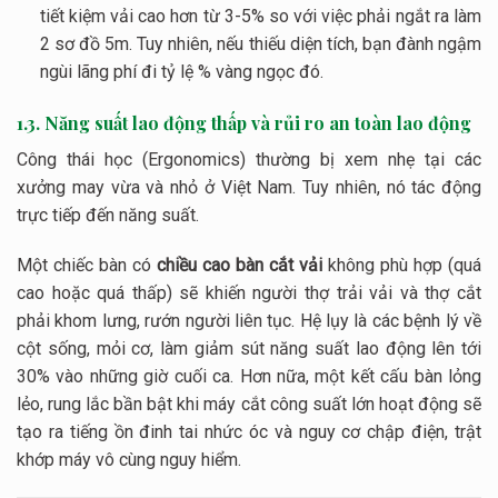
tiết kiệm vải cao hơn từ 3-5% so với việc phải ngắt ra làm
2 sơ đồ
5m
. Tuy nhiên, nếu thiếu diện tích, bạn đành ngậm
ngùi lãng phí đi tỷ lệ % vàng ngọc đó.
1.3. Năng suất lao động thấp và rủi ro an toàn lao động
Công thái học (Ergonomics) thường bị xem nhẹ tại các
xưởng may vừa và nhỏ ở Việt Nam. Tuy nhiên, nó tác động
trực tiếp đến năng suất.
Một chiếc bàn có
chiều cao bàn cắt vải
không phù hợp (quá
cao hoặc quá thấp) sẽ khiến người thợ trải vải và thợ cắt
phải khom lưng, rướn người liên tục. Hệ lụy là các bệnh lý về
cột sống, mỏi cơ, làm giảm sút năng suất lao động lên tới
30% vào những giờ cuối ca. Hơn nữa, một kết cấu bàn lỏng
lẻo, rung lắc bần bật khi máy cắt công suất lớn hoạt động sẽ
tạo ra tiếng ồn đinh tai nhức óc và nguy cơ chập điện, trật
khớp máy vô cùng nguy hiểm.