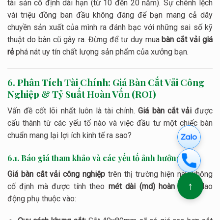
tài sản cố định dài hạn (từ 10 đến 20 năm). Sự chênh lệch
vài triệu đồng ban đầu không đáng để bạn mang cả dây
chuyền sản xuất của mình ra đánh bạc với những sai số kỹ
thuật do bàn cũ gây ra. Đừng để tư duy mua
bàn cắt vải giá
rẻ
phá nát uy tín chất lượng sản phẩm của xưởng bạn.
6. Phân Tích Tài Chính: Giá Bàn Cắt Vải Công
Nghiệp & Tỷ Suất Hoàn Vốn (ROI)
Vấn đề cốt lõi nhất luôn là tài chính.
Giá bàn cắt vải
được
cấu thành từ các yếu tố nào và việc đầu tư một chiếc bàn
chuẩn mang lại lợi ích kinh tế ra sao?
6.1. Báo giá tham khảo và các yếu tố ảnh hưởng
Giá bàn cắt vải công nghiệp
trên thị trường hiện nay không
↑
cố định mà được tính theo
mét dài (md) hoàn thiện
, dao
động phụ thuộc vào: