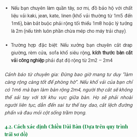
Nếu bạn chuyên làm quần tây, sơ mi, đồ bảo hộ với chất
liệu vải kaki, jean, kate, linen (khổ vải thường từ
1m5
đến
1m6
), bàn bắt buộc phải rộng tối thiểu
1m8
hoặc lý tưởng
là
2m
(nếu tính luôn phần chừa mép cho máy trải chạy).
Trường hợp đặc biệt: Nếu xưởng bạn chuyên cắt drap
giường, rèm cửa, sofa khổ siêu rộng,
kích thước bàn cắt
vải công nghiệp
phải đạt độ rộng từ
2m2 – 2m4
Cảnh báo từ chuyên gia: Đừng bao giờ mang tư duy “làm
càng rộng càng tốt để phòng hờ”. Nếu khổ vải của bạn chỉ
có
1m6
mà bạn làm bàn rộng
2m4
, người thợ cắt sẽ không
thể sải tay với tới khu vực giữa bàn. Họ sẽ phải nhoài
người liên tục, dẫn đến sai tư thế tay dao, cắt lệch đường
phấn và đau mỏi cột sống trầm trọng.
4.2. Cách xác định Chiều Dài Bàn (Dựa trên quy trình
trải sơ đồ)