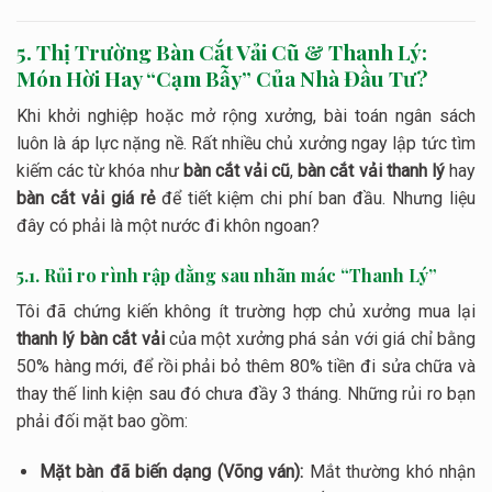
5. Thị Trường Bàn Cắt Vải Cũ & Thanh Lý:
Món Hời Hay “Cạm Bẫy” Của Nhà Đầu Tư?
Khi khởi nghiệp hoặc mở rộng xưởng, bài toán ngân sách
luôn là áp lực nặng nề. Rất nhiều chủ xưởng ngay lập tức tìm
kiếm các từ khóa như
bàn cắt vải cũ
,
bàn cắt vải thanh lý
hay
bàn cắt vải giá rẻ
để tiết kiệm chi phí ban đầu. Nhưng liệu
đây có phải là một nước đi khôn ngoan?
5.1. Rủi ro rình rập đằng sau nhãn mác “Thanh Lý”
Tôi đã chứng kiến không ít trường hợp chủ xưởng mua lại
thanh lý bàn cắt vải
của một xưởng phá sản với giá chỉ bằng
50% hàng mới, để rồi phải bỏ thêm 80% tiền đi sửa chữa và
thay thế linh kiện sau đó chưa đầy 3 tháng. Những rủi ro bạn
phải đối mặt bao gồm:
Mặt bàn đã biến dạng (Võng ván):
Mắt thường khó nhận