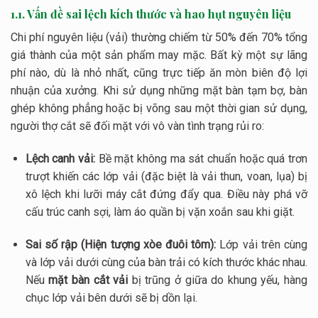
1.1. Vấn đề sai lệch kích thước và hao hụt nguyên liệu
Chi phí nguyên liệu (vải) thường chiếm từ 50% đến 70% tổng
giá thành của một sản phẩm may mặc. Bất kỳ một sự lãng
phí nào, dù là nhỏ nhất, cũng trực tiếp ăn mòn biên độ lợi
nhuận của xưởng. Khi sử dụng những mặt bàn tạm bợ, bàn
ghép không phẳng hoặc bị võng sau một thời gian sử dụng,
người thợ cắt sẽ đối mặt với vô vàn tình trạng rủi ro:
Lệch canh vải:
Bề mặt không ma sát chuẩn hoặc quá trơn
trượt khiến các lớp vải (đặc biệt là vải thun, voan, lụa) bị
xô lệch khi lưỡi máy cắt đứng đẩy qua. Điều này phá vỡ
cấu trúc canh sợi, làm áo quần bị vặn xoắn sau khi giặt.
Sai số rập (Hiện tượng xòe đuôi tôm):
Lớp vải trên cùng
và lớp vải dưới cùng của bàn trải có kích thước khác nhau.
Nếu
mặt bàn cắt vải
bị trũng ở giữa do khung yếu, hàng
chục lớp vải bên dưới sẽ bị dồn lại.