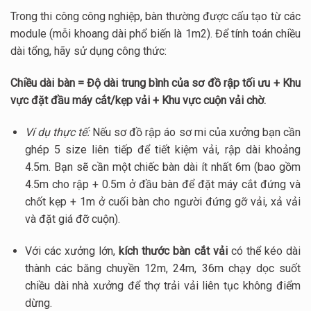
Trong thi công công nghiệp, bàn thường được cấu tạo từ các
module (mỗi khoang dài phổ biến là
1m2
). Để tính toán chiều
dài tổng, hãy sử dụng công thức:
Chiều dài bàn = Độ dài trung bình của sơ đồ rập tối ưu + Khu
vực đặt đầu máy cắt/kẹp vải + Khu vực cuộn vải chờ.
Ví dụ thực tế:
Nếu sơ đồ rập áo sơ mi của xưởng bạn cần
ghép 5 size liên tiếp để tiết kiệm vải, rập dài khoảng
4.5m
. Bạn sẽ cần một chiếc bàn dài ít nhất
6m
(bao gồm
4.5m
cho rập +
0.5m
ở đầu bàn để đặt máy cắt đứng và
chốt kẹp +
1m
ở cuối bàn cho người đứng gỡ vải, xả vải
và đặt giá đỡ cuộn).
Với các xưởng lớn,
kích thước bàn cắt vải
có thể kéo dài
thành các băng chuyền
12m, 24m, 36m
chạy dọc suốt
chiều dài nhà xưởng để thợ trải vải liên tục không điểm
dừng.