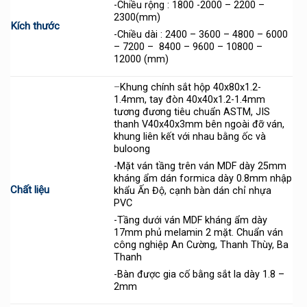
-Chiều rộng : 1800 -2000 – 2200 –
2300(mm)
Kích thước
-Chiều dài : 2400 – 3600 – 4800 – 6000
– 7200 – 8400 – 9600 – 10800 –
12000 (mm)
–
Khung chính sắt hộp 40x80x1.2-
1.4mm, tay đòn 40x40x1.2-1.4mm
tương đương tiêu chuẩn ASTM, JIS
thanh V40x40x3mm bên ngoài đỡ ván,
khung liên kết với nhau bằng ốc và
buloong
-Mặt ván tầng trên ván MDF dày 25mm
kháng ẩm dán formica dày 0.8mm nhập
Chất liệu
khẩu Ấn Độ, cạnh bàn dán chỉ nhựa
PVC
-Tầng dưới ván MDF kháng ẩm dày
17mm phủ melamin 2 mặt. Chuẩn ván
công nghiệp An Cường, Thanh Thùy, Ba
Thanh
-Bàn được gia cố bằng sắt la dày 1.8 –
2mm