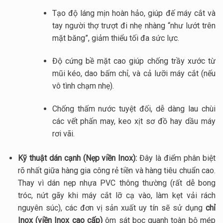
Tạo độ láng mịn hoàn hảo, giúp đế máy cắt và
tay người thợ trượt đi nhẹ nhàng “như lướt trên
mặt băng”, giảm thiểu tối đa sức lực.
Độ cứng bề mặt cao giúp chống trầy xước từ
mũi kéo, dao bấm chỉ, và cả lưỡi máy cắt (nếu
vô tình chạm nhẹ).
Chống thấm nước tuyệt đối, dễ dàng lau chùi
các vết phấn may, keo xịt sơ đồ hay dầu máy
rơi vãi.
Kỹ thuật dán cạnh (Nẹp viền Inox):
Đây là điểm phân biệt
rõ nhất giữa hàng gia công rẻ tiền và hàng tiêu chuẩn cao.
Thay vì dán nẹp nhựa PVC thông thường (rất dễ bong
tróc, nứt gãy khi máy cắt lỡ cạ vào, làm kẹt vải rách
nguyên súc), các đơn vị sản xuất uy tín sẽ sử dụng
chỉ
Inox (viền Inox cao cấp)
ôm sát bọc quanh toàn bộ mép