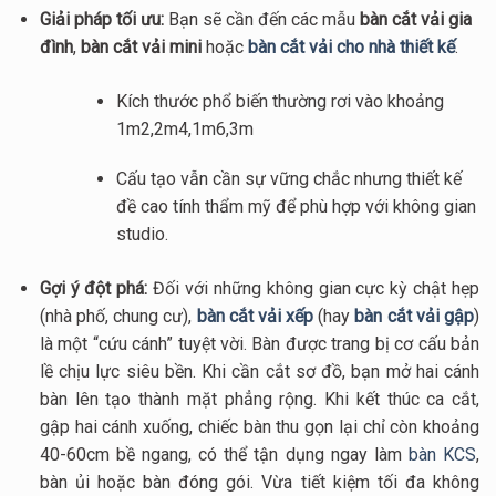
Giải pháp tối ưu:
Bạn sẽ cần đến các mẫu
bàn cắt vải gia
đình
,
bàn cắt vải mini
hoặc
bàn cắt vải cho nhà thiết kế
.
Kích thước phổ biến thường rơi vào khoảng
1m2,2m4,
1m6,3m
Cấu tạo vẫn cần sự vững chắc nhưng thiết kế
đề cao tính thẩm mỹ để phù hợp với không gian
studio.
Gợi ý đột phá:
Đối với những không gian cực kỳ chật hẹp
(nhà phố, chung cư),
bàn cắt vải xếp
(hay
bàn cắt vải gập
)
là một “cứu cánh” tuyệt vời. Bàn được trang bị cơ cấu bản
lề chịu lực siêu bền. Khi cần cắt sơ đồ, bạn mở hai cánh
bàn lên tạo thành mặt phẳng rộng. Khi kết thúc ca cắt,
gập hai cánh xuống, chiếc bàn thu gọn lại chỉ còn khoảng
40-60cm
bề ngang, có thể tận dụng ngay làm
bàn KCS
,
bàn ủi hoặc bàn đóng gói. Vừa tiết kiệm tối đa không