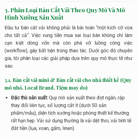
3. Phân Loại Bàn Cắt Vải Theo Quy Mô Và Mô
Hình Xưởng Sản Xuất
Đầu tư bàn cắt vải không phải là bài toán “một kích cỡ vừa
cho tất cả”. Việc vung tiền mua sai loại bàn không chỉ làm
cạn kiệt dòng vốn mà còn phá vỡ luồng công việc
(workflow), gây bất tiện trong thao tác. Dưới góc độ chuyên
gia, tôi phân loại các giải pháp dựa trên quy mô thực tế như
sau:
3.1. Bàn cắt vải mini & Bàn cắt vải cho nhà thiết kế (Quy
mô nhỏ, Local Brand, Tiệm may đo)
Đặc thù sản xuất:
Quy mô sản xuất theo đợt ngắn, rập
thay đổi liên tục, số lượng cắt ít (dưới 50 sản
phẩm/mẫu), diện tích xưởng hoặc phòng thiết kế thường
rất hạn hẹp. Vải sử dụng thường là vải dệt thoi, vải tinh tế
đắt tiền (lụa, voan, gấm, linen).