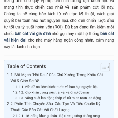
mang đến cho quý vị một cái nhìn tường tận, khoa học và
mang tính thực chiến cao nhất về sản phẩm cốt lõi này.
Chúng ta sẽ cùng bóc tách từ cấu tạo kỹ thuật, cách giải
quyết bài toán hao hụt nguyên liệu, cho đến chiến lược đầu
tư tối ưu tỷ suất hoàn vốn (ROI). Dù bạn đang tìm kiếm một
chiếc
bàn cắt vải gia đình
nhỏ gọn hay một hệ thống
bàn cắt
vải hiện đại
cho nhà máy hàng ngàn công nhân, cẩm nang
này là dành cho bạn.
Table of Contents
1. Bắt Mạch “Nỗi Đau” Của Chủ Xưởng Trong Khâu Cắt
Vải & Giác Sơ Đồ
1.1. Vấn đề sai lệch kích thước và hao hụt nguyên liệu
1.2. Khó khăn trong việc trải vải và đi sơ đồ may
1.3. Năng suất lao động thấp và rủi ro an toàn lao động
2. Phân Tích Chuyên Sâu: Cấu Tạo Và Tiêu Chuẩn Kỹ
Thuật Của Bàn Cắt Vải Chất Lượng
2.1. Hệ thống khung chân : Bộ xương sống chống rung