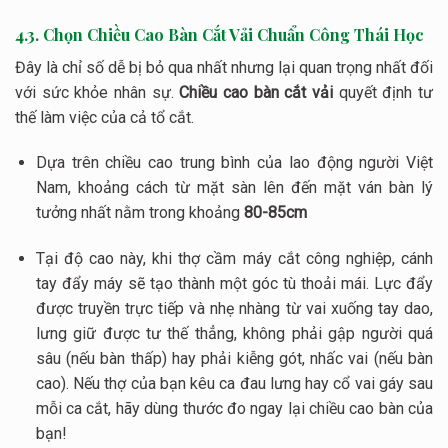
4.3. Chọn Chiều Cao Bàn Cắt Vải Chuẩn Công Thái Học
Đây là chỉ số dễ bị bỏ qua nhất nhưng lại quan trọng nhất đối
với sức khỏe nhân sự.
Chiều cao bàn cắt vải
quyết định tư
thế làm việc của cả tổ cắt.
Dựa trên chiều cao trung bình của lao động người Việt
Nam, khoảng cách từ mặt sàn lên đến mặt ván bàn lý
tưởng nhất nằm trong khoảng
80-85cm
Tại độ cao này, khi thợ cầm máy cắt công nghiệp, cánh
tay đẩy máy sẽ tạo thành một góc tù thoải mái. Lực đẩy
được truyền trực tiếp và nhẹ nhàng từ vai xuống tay dao,
lưng giữ được tư thế thẳng, không phải gập người quá
sâu (nếu bàn thấp) hay phải kiễng gót, nhấc vai (nếu bàn
cao). Nếu thợ của bạn kêu ca đau lưng hay cổ vai gáy sau
mỗi ca cắt, hãy dùng thước đo ngay lại chiều cao bàn của
bạn!