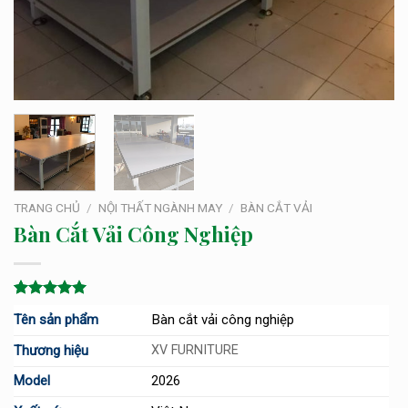
TRANG CHỦ
/
NỘI THẤT NGÀNH MAY
/
BÀN CẮT VẢI
Bàn Cắt Vải Công Nghiệp
5.00
1
trên 5
Tên sản phẩm
Bàn cắt vải công nghiệp
dựa trên
đánh giá
Thương hiệu
XV FURNITURE
Model
2026