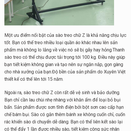
Một ưu điểm nổi bật của sào treo chữ Z là khả năng chịu lực
tốt. Bạn có thể treo nhiều loại quần áo khác nhau lên sản
phẩm mà không lo lắng về việc nó sẽ bị gãy hay hỏng.Thanh
sào treo có thể chịu được tải trọng tới 100 kg. Điều này giúp
bạn tiết kiệm không gian và tạo nên sự ngăn nắp, gọn gàng
cho nhà xưởng của bạn.Độ bền của sản phẩm do Xuyên Việt
thiết kế có thế lên tới 15 năm.
Ngoài ra, sào treo chữ Z còn rất dễ vệ sinh và bảo dưỡng.
Bạn chỉ cần lau chùi nhẹ nhàng với khăn ẩm để loại bỏ bụi
bẩn. Sản phẩm được sơn tĩnh điện bởi bột sơn cao cấp hạn
chế bám bụi. Sào có gắn thêm bánh xe không cuốn chỉ, cuốn
rác khiến sào di chuyển dễ dàng. Bạn có thể liên kết sào lại
có thể đẩy 1 lần được nhiều sào, tiết kiệm công sức nhân