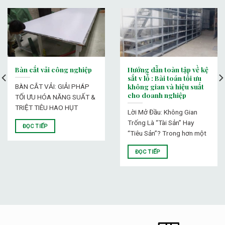
Bàn cắt vải công nghiệp
Hướng dẫn toàn tập về kệ
sắt v lỗ : Bài toán tối ưu
không gian và hiệu suất
BÀN CẮT VẢI: GIẢI PHÁP
cho doanh nghiệp
TỐI ƯU HÓA NĂNG SUẤT &
TRIỆT TIÊU HAO HỤT
Lời Mở Đầu: Không Gian
Trống Là “Tài Sản” Hay
ĐỌC TIẾP
“Tiêu Sản”? Trong hơn một
ĐỌC TIẾP