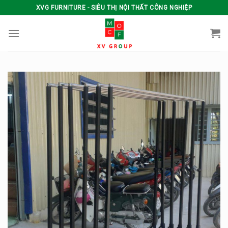
Skip
XVG FURNITURE - SIÊU THỊ NỘI THẤT CÔNG NGHIỆP
to
content