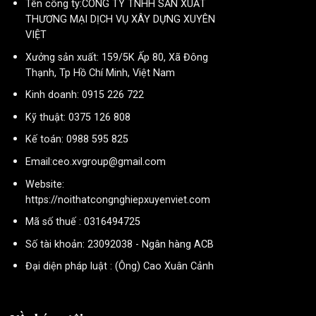
Tên công ty:CÔNG TY TNHH SẢN XUẤT
THƯƠNG MẠI DỊCH VỤ XÂY DỰNG XUYÊN
VIỆT
Xưởng sản xuất: 159/5K Ấp 80, Xã Đông
Thạnh, Tp Hồ Chí Minh, Việt Nam
Kinh doanh: 0915 226 722
Kỹ thuật: 0375 126 808
Kế toán: 0988 595 825
Email:ceo.xvgroup@gmail.com
Website:
https://noithatcongnghiepxuyenviet.com
Mã số thuế : 0316494725
Số tài khoản: 23092038 - Ngân hàng ACB
Đại diện pháp luật : (Ông) Cao Xuân Cảnh