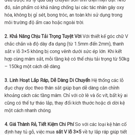
đó, sản phẩm có khả năng chống lại các tác nhân gây oxy
hóa, không bị gỉ sét, bong tróc, an toàn khi sử dụng trong
môi trường độ ẩm cao hoặc ngoài trời.
2. Khả Năng Chịu Tải Trọng Tuyệt Vời
Với thiết kế góc chữ V
chắc chắn và độ dày đa dạng (từ 1.5mm đến 2mm), thanh
sắt v lỗ 3×5 không bị cong vênh dưới sức ép lớn. Khi kết
hợp cùng mâm sắt, mỗi tầng kệ có thể chịu tải trọng từ 50kg
– 150kg một cách dễ dàng.
3. Linh Hoạt Lắp Ráp, Dễ Dàng Di Chuyển
Hệ thống các lỗ
đục chạy dọc theo thân sắt giúp bạn dễ dàng căn chỉnh
khoảng cách các tầng mâm. Chỉ với cờ lê và ốc vít, bất kỳ ai
cũng có thể tự tháo lắp, thay đổi kích thước hoặc di dời kệ
một cách nhanh chóng.
4. Giá Thành Rẻ, Tiết Kiệm Chi Phí
So với các loại kệ hàn cố
định hay tủ gỗ, việc mua
sắt V lỗ 3×5
về tự lắp ráp giúp tiết