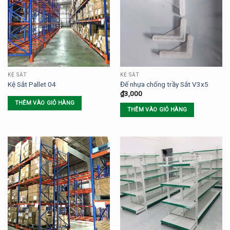
KỆ SẮT
KỆ SẮT
Kệ Sắt Pallet 04
Đế nhựa chống trầy Sắt V3x5
₫
3,000
THÊM VÀO GIỎ HÀNG
THÊM VÀO GIỎ HÀNG