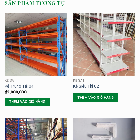
SẢN PHẨM TƯƠNG TỰ
KỆ SẮT
KỆ SẮT
Kệ Trung Tải 04
Kệ Siêu Thị 02
₫
3,000,000
THÊM VÀO GIỎ HÀNG
THÊM VÀO GIỎ HÀNG