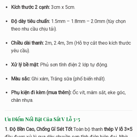
Kích thước 2 cạnh:
3cm x 5cm.
Độ dày tiêu chuẩn:
1.5mm – 1.8mm – 2.0mm (tùy chọn
theo nhu cầu chịu tải).
Chiều dài thanh:
2m, 2.4m, 3m (Hỗ trợ cắt theo kích thước
yêu cầu).
Xử lý bề mặt:
Phủ sơn tĩnh điện 2 lớp tự động.
Màu sắc:
Ghi xám, Trắng sữa (phổ biến nhất).
Phụ kiện đi kèm (mua thêm):
Ốc vít, mâm sắt, eke góc,
chân nhựa.
Ưu Điểm Nổi Bật Của Sắt V Lỗ 3×5
1. Độ Bền Cao, Chống Gỉ Sét Tốt
Toàn bộ thanh
thép V lỗ 3×5
đều được xử lý qua dây chuyền sơn tĩnh điện hiện đại. Nhờ