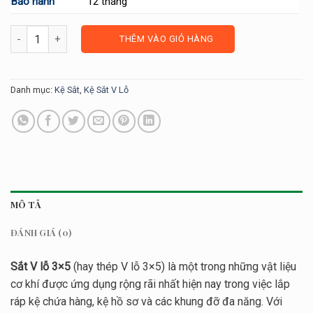
Bảo hành
12 tháng
Sắt V Lỗ V3x5 số lượng
THÊM VÀO GIỎ HÀNG
Danh mục:
Kệ Sắt
,
Kệ Sắt V Lỗ
MÔ TẢ
ĐÁNH GIÁ (0)
Sắt V lỗ 3×5
(hay thép V lỗ 3×5) là một trong những vật liệu
cơ khí được ứng dụng rộng rãi nhất hiện nay trong việc lắp
ráp kệ chứa hàng, kệ hồ sơ và các khung đỡ đa năng. Với