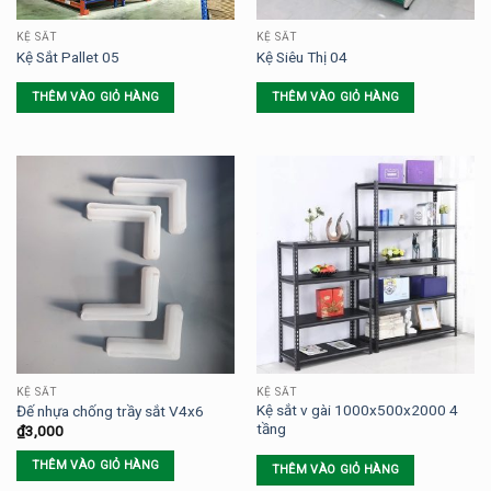
KỆ SẮT
KỆ SẮT
Kệ Sắt Pallet 05
Kệ Siêu Thị 04
THÊM VÀO GIỎ HÀNG
THÊM VÀO GIỎ HÀNG
KỆ SẮT
KỆ SẮT
Kệ sắt v gài 1000x500x2000 4
Đế nhựa chống trầy sắt V4x6
tầng
₫
3,000
THÊM VÀO GIỎ HÀNG
THÊM VÀO GIỎ HÀNG