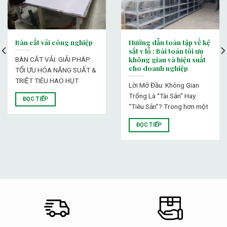
Bàn cắt vải công nghiệp
Hướng dẫn toàn tập về kệ
sắt v lỗ : Bài toán tối ưu
không gian và hiệu suất
BÀN CẮT VẢI: GIẢI PHÁP
cho doanh nghiệp
TỐI ƯU HÓA NĂNG SUẤT &
TRIỆT TIÊU HAO HỤT
Lời Mở Đầu: Không Gian
Trống Là “Tài Sản” Hay
ĐỌC TIẾP
“Tiêu Sản”? Trong hơn một
ĐỌC TIẾP