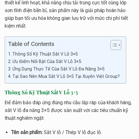
thiết kế linh hoạt, khả năng chịu tải trọng cực tốt cùng lớp
sơn tĩnh điện bền bỉ, sản phẩm này là giải pháp hoàn hảo
giúp bạn tối ưu hóa không gian lưu trữ với mức chi phí tiết
kiệm nhất.
Table of Contents
Thông Số Kỹ Thuật Sắt V Lỗ 3×5
Ưu Điểm Nổi Bật Của Sắt V Lỗ 3×5
Ứng Dụng Thực Tế Của Sắt V Lỗ Đa Năng 3×5
Tại Sao Nên Mua Sắt V Lỗ 3×5 Tại Xuyên Việt Group?
Thông Số Kỹ Thuật Sắt V Lỗ 3×5
Để đảm bảo đáp ứng đúng nhu cầu lắp ráp của khách hàng,
sắt V lỗ đa năng 3×5 được sản xuất với các tiêu chuẩn kỹ
thuật nghiêm ngặt:
Tên sản phẩm:
Sắt V lỗ / Thép V lỗ đục lỗ.