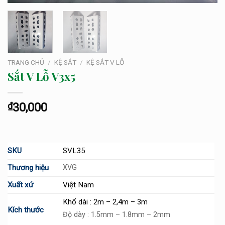
TRANG CHỦ
/
KỆ SẮT
/
KỆ SẮT V LỖ
Sắt V Lỗ V3x5
₫
30,000
SKU
SVL35
Thương hiệu
XVG
Xuất xứ
Việt Nam
Khổ dài : 2m – 2,4m – 3m
Kích thước
Độ dày : 1.5mm – 1.8mm – 2mm