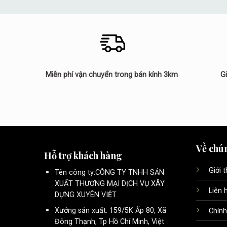
Miễn phí vận chuyển trong bán kính 3km
G
Về chún
Hỗ trợ khách hàng
Giới 
Tên công ty:CÔNG TY TNHH SẢN
XUẤT THƯƠNG MẠI DỊCH VỤ XÂY
Liên 
DỰNG XUYÊN VIỆT
Xưởng sản xuất: 159/5K Ấp 80, Xã
Chính
Đông Thạnh, Tp Hồ Chí Minh, Việt