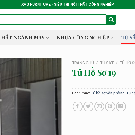
XVG FURNITURE - SIÊU THỊ NỘI THẤT CÔNG NGHIỆP
THẤT NGÀNH MAY
NHỰA CÔNG NGHIỆP
TỦ S
TRANG CHỦ
/
TỦ SẮT
/
TỦ HỒ 
Tủ Hồ Sơ 19
Danh mục:
Tủ hồ sơ văn phòng
,
Tủ s