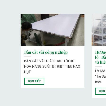
 2024
Bàn cắt vải công nghiệp
Hướng
lỗ : B
i kệ
BÀN CẮT VẢI: GIẢI PHÁP TỐI ƯU
và hi
HÓA NĂNG SUẤT & TRIỆT TIÊU HAO
Lời Mở
HỤT
“Tài S
ĐỌC TIẾP
một
ĐỌC 