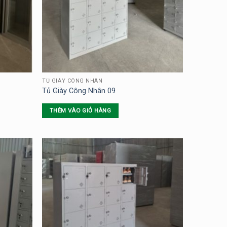
TỦ GIÀY CÔNG NHÂN
Tủ Giày Công Nhân 09
THÊM VÀO GIỎ HÀNG