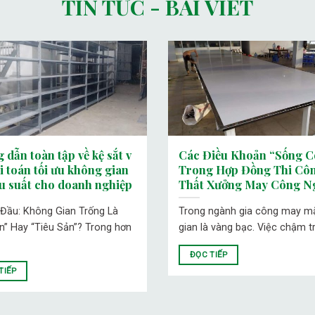
TIN TỨC - BÀI VIẾT
 dẫn toàn tập về kệ sắt v
Các Điều Khoản “Sống C
ài toán tối ưu không gian
Trong Hợp Đồng Thi Côn
ệu suất cho doanh nghiệp
Thất Xưởng May Công N
 Đầu: Không Gian Trống Là
Trong ngành gia công may mặ
ản” Hay “Tiêu Sản”? Trong hơn
gian là vàng bạc. Việc chậm tr
ĐỌC TIẾP
TIẾP