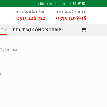
Chính sách
Blog
TƯ VẤN BÁN HÀNG
TƯ VẤN KỸ THUẬT
0915 226 722
0375 126 808
ẮT
PHỤ TRỢ CÔNG NGHIỆP
SƠ VĂN PHÒNG
ắt