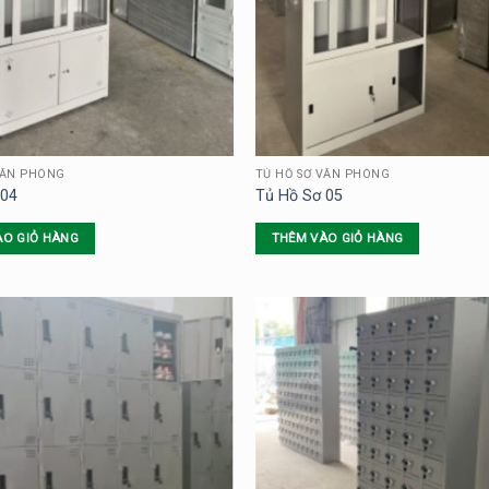
VĂN PHÒNG
TỦ HỒ SƠ VĂN PHÒNG
 04
Tủ Hồ Sơ 05
ÀO GIỎ HÀNG
THÊM VÀO GIỎ HÀNG