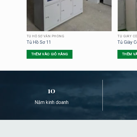
TỦ HỒ SƠ VĂN PHÒNG
TỦ GIÀY C
Tủ Hồ Sơ 11
Tủ Giày 
THÊM VÀO GIỎ HÀNG
THÊM V
10
Năm kinh doanh