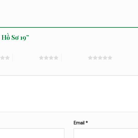
ủ Hồ Sơ 19”
4 trên 5 sao
5 trên 5 sao
Email
*