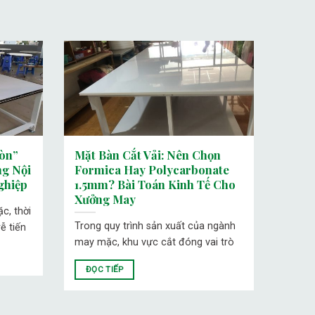
òn”
Mặt Bàn Cắt Vải: Nên Chọn
g Nội
Formica Hay Polycarbonate
ghiệp
1.5mm? Bài Toán Kinh Tế Cho
Xưởng May
c, thời
Trong quy trình sản xuất của ngành
ễ tiến
may mặc, khu vực cắt đóng vai trò
ĐỌC TIẾP