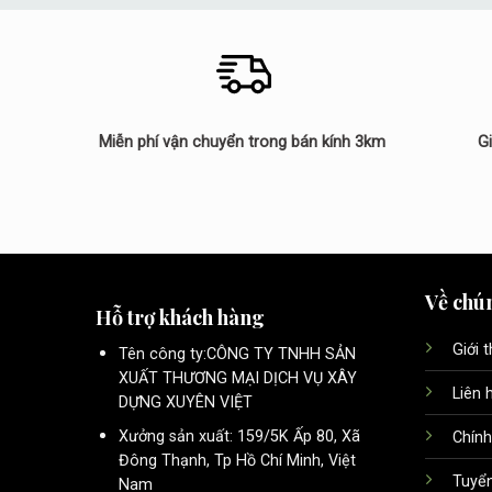
Miễn phí vận chuyển trong bán kính 3km
G
Về chún
Hỗ trợ khách hàng
Giới 
Tên công ty:CÔNG TY TNHH SẢN
XUẤT THƯƠNG MẠI DỊCH VỤ XÂY
Liên 
DỰNG XUYÊN VIỆT
Xưởng sản xuất: 159/5K Ấp 80, Xã
Chính
Đông Thạnh, Tp Hồ Chí Minh, Việt
Tuyể
Nam