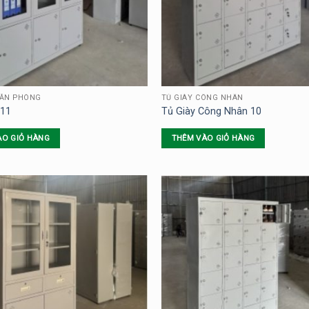
VĂN PHÒNG
TỦ GIÀY CÔNG NHÂN
 11
Tủ Giày Công Nhân 10
ÀO GIỎ HÀNG
THÊM VÀO GIỎ HÀNG