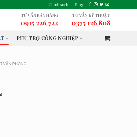
Chính sách
Blog
TƯ VẤN BÁN HÀNG
TƯ VẤN KỸ THUẬT
0915 226 722
0375 126 808
ẮT
PHỤ TRỢ CÔNG NGHIỆP
SƠ VĂN PHÒNG
ắt