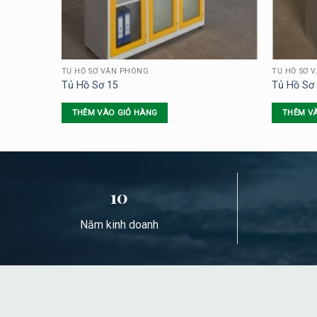
TỦ HỒ SƠ VĂN PHÒNG
TỦ HỒ SƠ 
Tủ Hồ Sơ 15
Tủ Hồ Sơ
THÊM VÀO GIỎ HÀNG
THÊM V
10
Năm kinh doanh