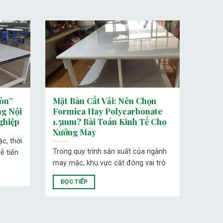
òn”
Mặt Bàn Cắt Vải: Nên Chọn
g Nội
Formica Hay Polycarbonate
ghiệp
1.5mm? Bài Toán Kinh Tế Cho
Xưởng May
c, thời
Trong quy trình sản xuất của ngành
ễ tiến
may mặc, khu vực cắt đóng vai trò
ĐỌC TIẾP