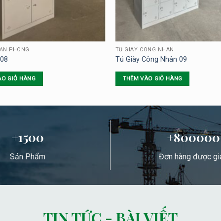
VĂN PHÒNG
TỦ GIÀY CÔNG NHÂN
 08
Tủ Giày Công Nhân 09
ÀO GIỎ HÀNG
THÊM VÀO GIỎ HÀNG
+1500
+800000
Sản Phẩm
Đơn hàng được gi
TIN TỨC - BÀI VIẾT