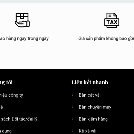
iao hàng ngay trong ngày
Giá sản phẩm không bao g
g tôi
Liên kết nhanh
thiệu công ty
Bàn cắt vải
hệ
Bàn chuyền may
 sách Đối tác/đại lý
Bàn kiểm hàng
n dụng
Kệ xả vải