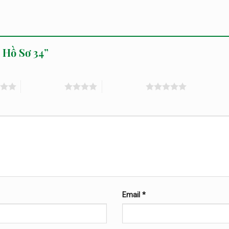
ủ Hồ Sơ 34”
4 trên 5 sao
5 trên 5 sao
Email
*