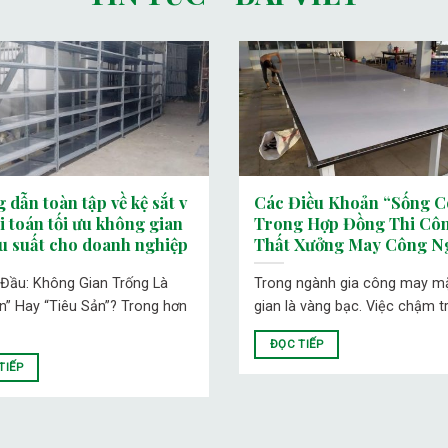
 dẫn toàn tập về kệ sắt v
Các Điều Khoản “Sống C
ài toán tối ưu không gian
Trong Hợp Đồng Thi Côn
ệu suất cho doanh nghiệp
Thất Xưởng May Công N
 Đầu: Không Gian Trống Là
Trong ngành gia công may mặ
ản” Hay “Tiêu Sản”? Trong hơn
gian là vàng bạc. Việc chậm tr
ĐỌC TIẾP
TIẾP