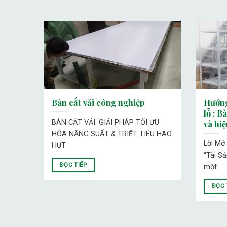
 2024
Bàn cắt vải công nghiệp
Hướng
lỗ : B
i kệ
BÀN CẮT VẢI: GIẢI PHÁP TỐI ƯU
và hi
HÓA NĂNG SUẤT & TRIỆT TIÊU HAO
Lời Mở
HỤT
“Tài S
ĐỌC TIẾP
một
ĐỌC 