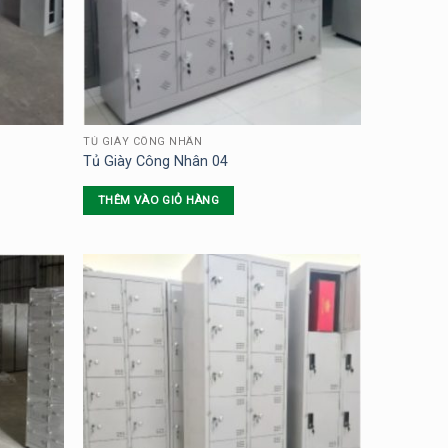
TỦ GIÀY CÔNG NHÂN
Tủ Giày Công Nhân 04
THÊM VÀO GIỎ HÀNG