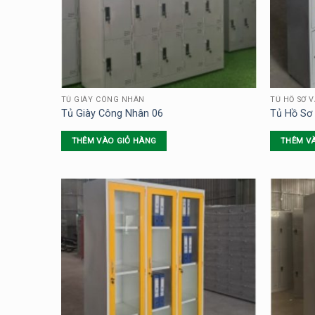
TỦ GIÀY CÔNG NHÂN
TỦ HỒ SƠ 
Tủ Giày Công Nhân 06
Tủ Hồ Sơ
THÊM VÀO GIỎ HÀNG
THÊM V