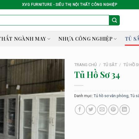
XVG FURNITURE - SIÊU THỊ NỘI THẤT CÔNG NGHIỆP
THẤT NGÀNH MAY
NHỰA CÔNG NGHIỆP
TỦ S
TRANG CHỦ
/
TỦ SẮT
/
TỦ HỒ 
Tủ Hồ Sơ 34
Danh mục:
Tủ hồ sơ văn phòng
,
Tủ s