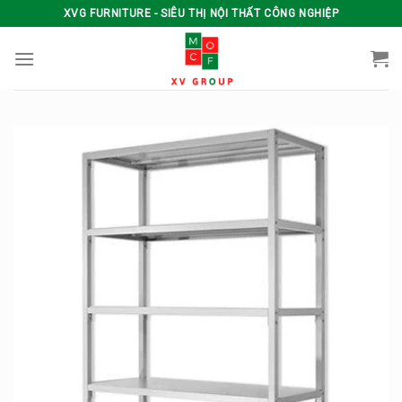
Skip
XVG FURNITURE - SIÊU THỊ NỘI THẤT CÔNG NGHIỆP
to
content