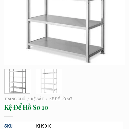
TRANG CHỦ
/
KỆ SẮT
/
KỆ ĐỂ HỒ SƠ
Kệ Để Hồ Sơ 10
SKU
KHS010