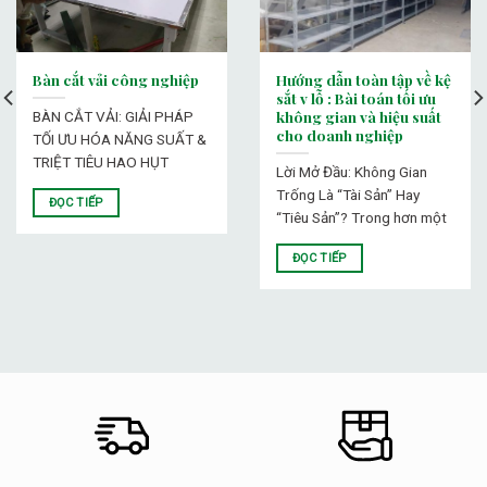
Bàn cắt vải công nghiệp
Hướng dẫn toàn tập về kệ
sắt v lỗ : Bài toán tối ưu
không gian và hiệu suất
BÀN CẮT VẢI: GIẢI PHÁP
cho doanh nghiệp
TỐI ƯU HÓA NĂNG SUẤT &
TRIỆT TIÊU HAO HỤT
Lời Mở Đầu: Không Gian
Trống Là “Tài Sản” Hay
ĐỌC TIẾP
“Tiêu Sản”? Trong hơn một
ĐỌC TIẾP